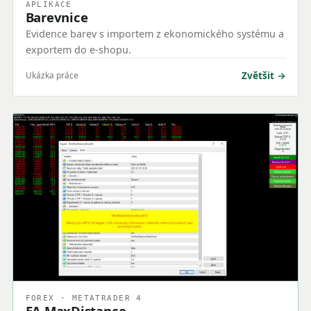
APLIKACE
Barevnice
Evidence barev s importem z ekonomického systému a
exportem do e-shopu.
Zvětšit
Ukázka práce
FOREX · METATRADER 4
EA MaxDistance