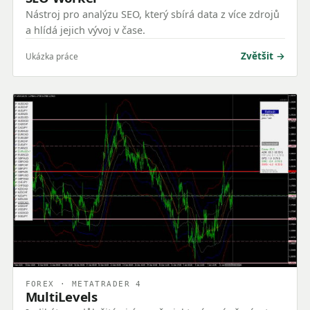
Nástroj pro analýzu SEO, který sbírá data z více zdrojů
a hlídá jejich vývoj v čase.
Zvětšit
Ukázka práce
FOREX · METATRADER 4
MultiLevels