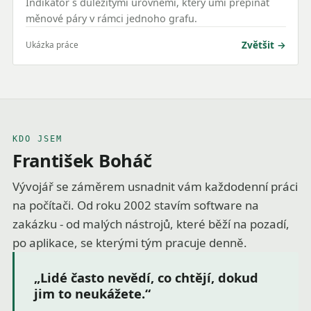
Indikátor s důležitými úrovněmi, který umí přepínat
měnové páry v rámci jednoho grafu.
Zvětšit
Ukázka práce
KDO JSEM
František Boháč
Vývojář se záměrem usnadnit vám každodenní práci
na počítači. Od roku 2002 stavím software na
zakázku - od malých nástrojů, které běží na pozadí,
po aplikace, se kterými tým pracuje denně.
„Lidé často nevědí, co chtějí, dokud
jim to neukážete.“