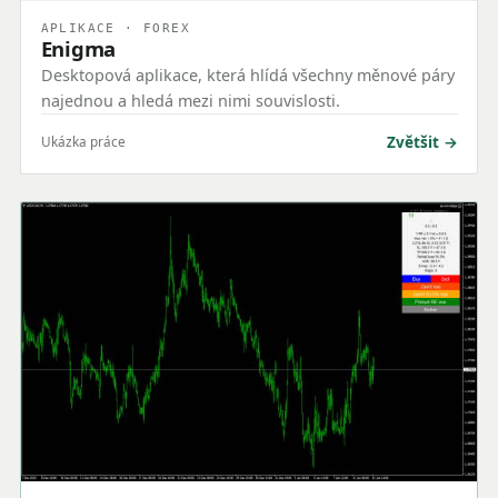
APLIKACE · FOREX
Enigma
Desktopová aplikace, která hlídá všechny měnové páry
najednou a hledá mezi nimi souvislosti.
Zvětšit
Ukázka práce