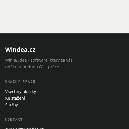
Windea.cz
Win & Idea - software, který za vás
udělá tu nudnou část práce.
UKÁZKY PRÁCE
Všechny ukázky
Ke stažení
Služby
KONTAKT